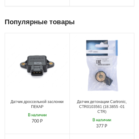
Популярные товары
Датчик дроссельной заслонки
Датчик детонации Cartronic,
ПЕКАР
CTR0103561 (18.3855 -01
CTR)
В наличии
В наличии
700
Р
377
Р