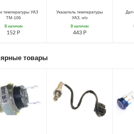
к температуры УАЗ
Указатель температуры
Дат
ТМ-106
УАЗ, н/о
В наличии
В наличии
152
Р
443
Р
ярные товары