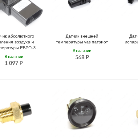
тчик абсолютного
Датчик внешней
Дат
вления воздуха и
температуры уаз патриот
испар
пературы ЕВРО-3
В наличии
В наличии
568
Р
1 097
Р