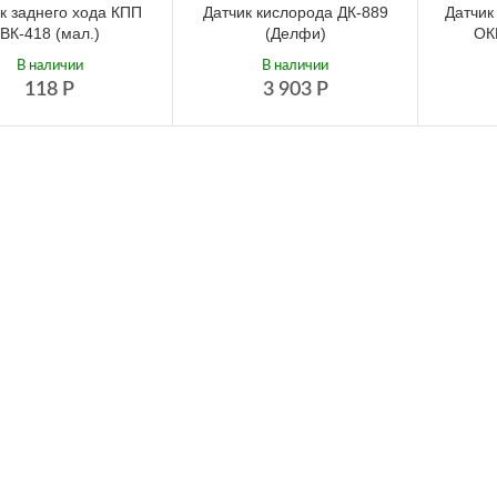
к заднего хода КПП
Датчик кислорода ДК-889
Датчик
ВК-418 (мал.)
(Делфи)
ОК
В наличии
В наличии
118
Р
3 903
Р