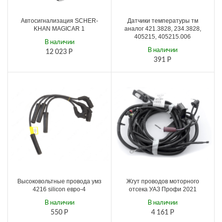
Автосигнализация SCHER-
Датчики температуры тм
KHAN MAGICAR 1
аналог 421.3828, 234.3828,
405215, 405215.006
В наличии
В наличии
12 023
Р
391
Р
Высоковольтные провода умз
Жгут проводов моторного
4216 silicon евро-4
отсека УАЗ Профи 2021
В наличии
В наличии
550
Р
4 161
Р