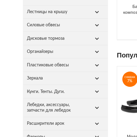
Б
композ
Лестницы на крышу
Силовые обвесы
Дисковые тормоза
Органайзеры
Попул
Пластиковые обвесы
СКИДКА
Зеркала
7%
Кунги. Тенты. Дуги.
Лебедки, аксессуары,
запчасти для лебедок
Расширители арок
Молд
Фаркопы