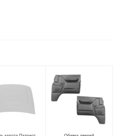
ь капота Патриот
Обивка дверей