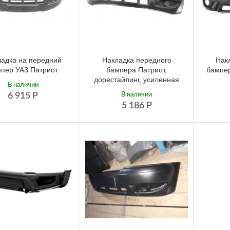
адка на передний
Накладка переднего
Нак
пер УАЗ Патриот
бампера Патриот,
бампер
дорестайлинг, усиленная
В наличии
6 915
Р
В наличии
5 186
Р