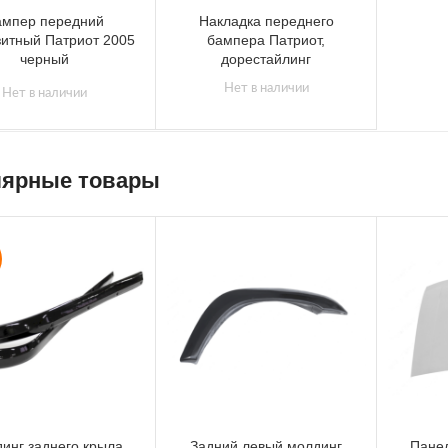
ампер передний
Накладка переднего
итный Патриот 2005
бампера Патриот,
черный
дорестайлинг
Нет в наличии
Нет в наличии
ярные товары
инг заднего крыла
Задний левый молдинг
Панел