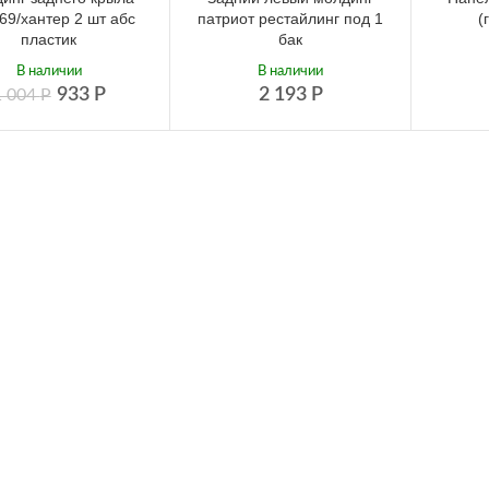
469/хантер 2 шт абс
патриот рестайлинг под 1
(
пластик
бак
В наличии
В наличии
933
Р
2 193
Р
1 004
Р