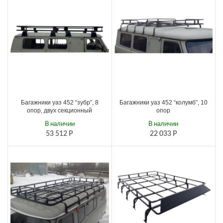
Багажники уаз 452 “зубр”, 8
Багажники уаз 452 “колумб”, 10
опор, двух секционный
опор
В наличии
В наличии
53 512
Р
22 033
Р