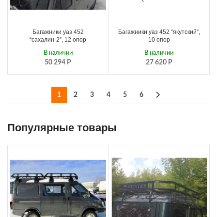
Багажники уаз 452
Багажники уаз 452 “якутский”,
“сахалин-2”, 12 опор
10 опор
В наличии
В наличии
50 294
Р
27 620
Р
1
2
3
4
5
6
Популярные товары