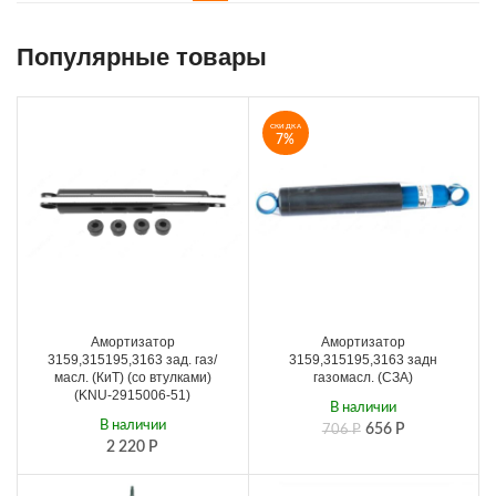
Популярные товары
СКИДКА
7%
Амортизатор
Амортизатор
3159,315195,3163 зад. газ/
3159,315195,3163 задн
масл. (КиТ) (со втулками)
газомасл. (СЗА)
(KNU-2915006-51)
В наличии
В наличии
656
Р
706
Р
2 220
Р