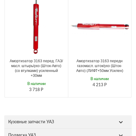
Амортизатор 3163 перед. ГАЗ/
Амортизатор 3163 передн
масл. штырь/ухо (Шток-Авто)
газомасл. шток/ухо (Шток-
(со втулками) усиленный
Авто) (ЛИФТ+50мм Усилен)
+30мм
В наличии
В наличии
4 213
Р
3 718
Р
Кузовные запчасти УАЗ
Подвеска УАЗ