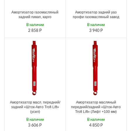
Амортизатор газомасляный
Амортизатор задний уаз
задний пикап, карго
профи газомасляный завод
В наличии
В наличии
2 858
Р
3 940
Р
Амортизатор масл. передний/
Амортизатор масляный
задний «Шток-Авто Trofi Lift»
передний/задний «Шток-Авто
(усил)
Trofi Lift» (Лифт +100 мм)
В наличии
В наличии
3 606
Р
4 850
Р