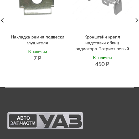
Накладка ремня подвески
Кронштейн крепл
глушителя
надставки облиц
радиатора Патриот левый
В наличии
7
Р
В наличии
450
Р