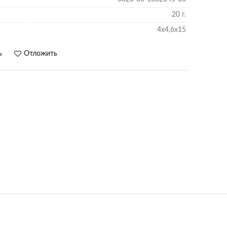
20 г.
4х4,6х15
ь
Отложить