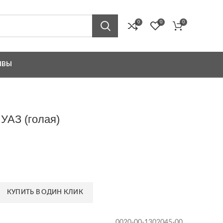
0
0
0
ЫВЫ
УАЗ (голая)
КУПИТЬ В ОДИН КЛИК
0020-00-1302045-00