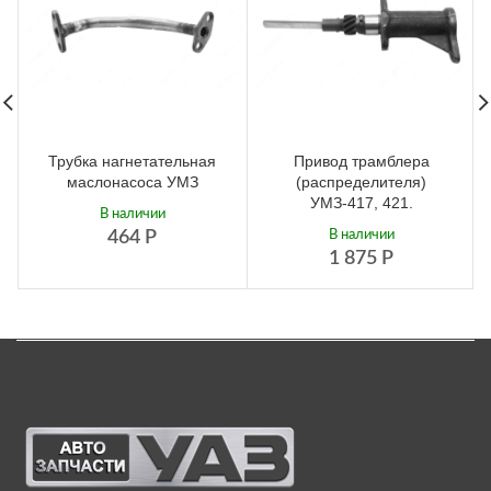
Трубка нагнетательная
Привод трамблера
маслонасоса УМЗ
(распределителя)
УМЗ-417, 421.
В наличии
464
Р
В наличии
1 875
Р