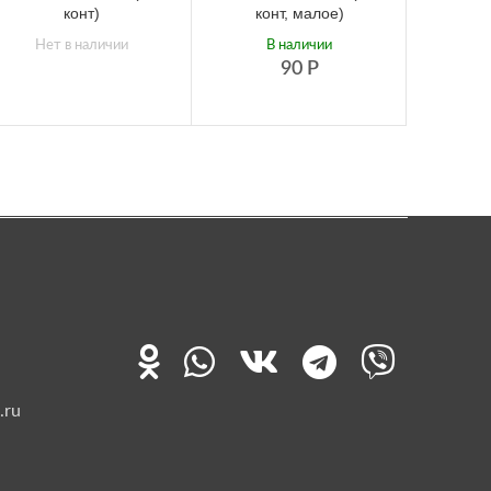
конт)
конт, малое)
стек
Нет в наличии
В наличии
90
Р
.ru