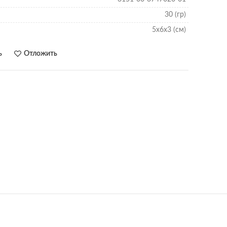
30 (гр)
5х6х3 (см)
ь
Отложить