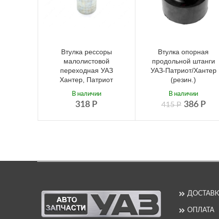
Втулка рессоры
Втулка опорная
малолистовой
продольной штанги
переходная УАЗ
УАЗ-Патриот/Хантер
Хантер, Патриот
(резин.)
В наличии
В наличии
318
Р
386
Р
415
Р
ДОСТАВК
ОПЛАТА