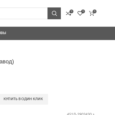
0
0
0
ЫВЫ
авод)
КУПИТЬ В ОДИН КЛИК
451Д-2902430 з