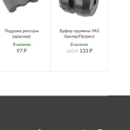
Подушка рессоры
Буфер пружины УАЗ
Буфе
(красная)
Хантер/Патриот
ресс
В наличии
В наличии
97
Р
133
Р
150
Р