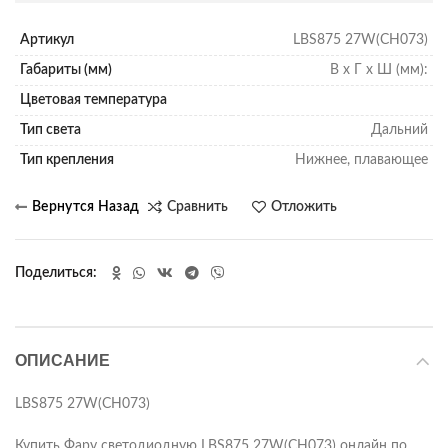
Артикул
LBS875 27W(CH073)
Габариты (мм)
В х Г х Ш (мм):
Цветовая температура
Тип света
Дальний
Тип крепления
Нижнее, плавающее
Сравнить
Отложить
Поделиться
ОПИСАНИЕ
LBS875 27W(CH073)
Купить Фару светодиодную LBS875 27W(CH073) онлайн по