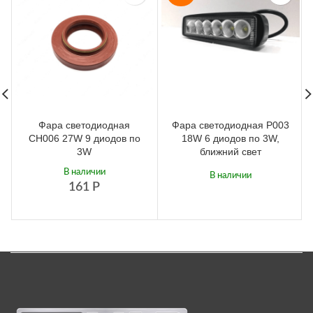
Фара светодиодная
Фара светодиодная P003
CH006 27W 9 диодов по
18W 6 диодов по 3W,
3W
ближний свет
В наличии
В наличии
161
Р
583
Р
627
Р