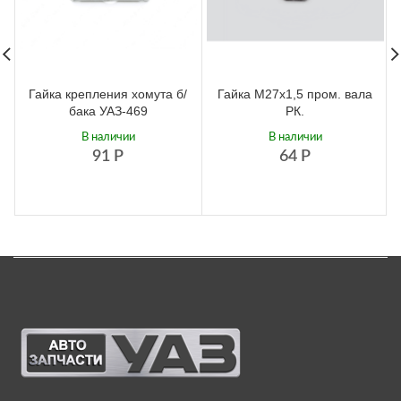
Гайка крепления хомута б/
Гайка М27х1,5 пром. вала
бака УАЗ-469
РК.
В наличии
В наличии
91
Р
64
Р