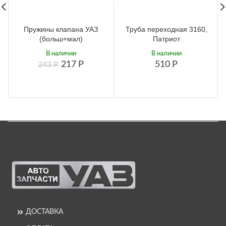
Пружины клапана УАЗ
Труба переходная 3160,
(больш+мал)
Патриот
В наличии
В наличии
217
Р
510
Р
243
Р
ДОСТАВКА