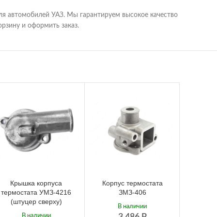
ля автомобилей УАЗ. Мы гарантируем высокое качество
рзину и оформить заказ.
Крышка корпуса
Корпус термостата
Термос
термостата УМЗ-4216
ЗМЗ-406
наполн
(штуцер сверху)
1
В наличии
В наличии
3 486
Р