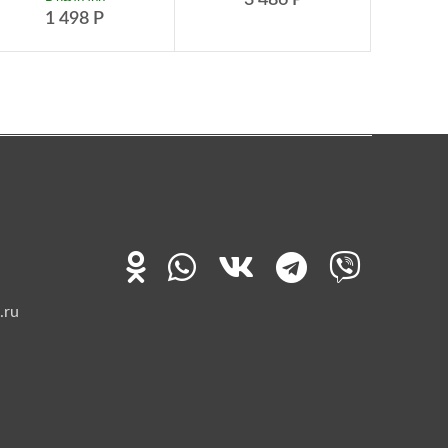
1 498
Р
.ru