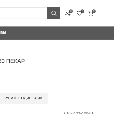
0
0
0
ЫВЫ
-80 ПЕКАР
КУПИТЬ В ОДИН КЛИК
ТС107-1306100-01