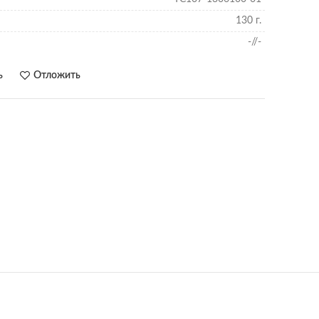
130 г.
-//-
ь
Отложить