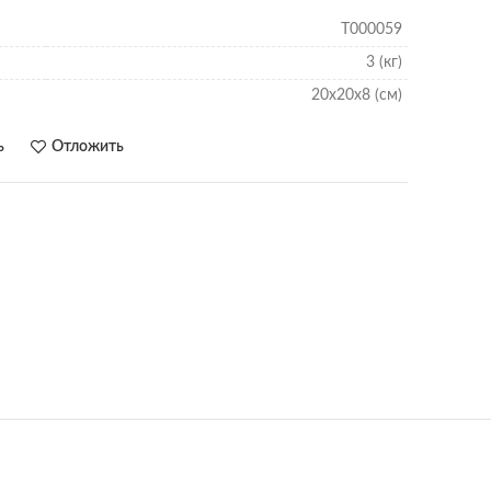
T000059
3 (кг)
20х20х8 (см)
ь
Отложить