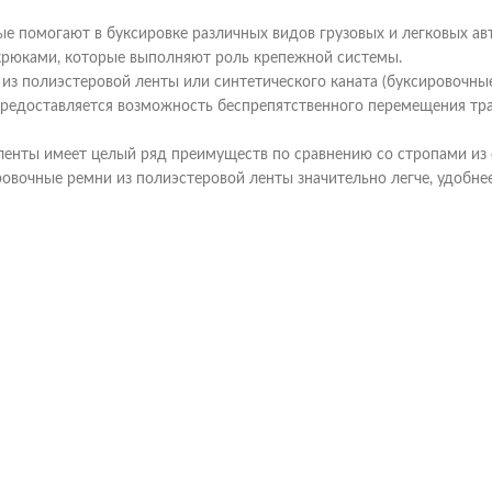
ые помогают в буксировке различных видов грузовых и легковых 
крюками, которые выполняют роль крепежной системы.
из полиэстеровой ленты или синтетического каната (буксировочные
предоставляется возможность беспрепятственного перемещения тра
ленты имеет целый ряд преимуществ по сравнению со стропами из
вочные ремни из полиэстеровой ленты значительно легче, удобнее,