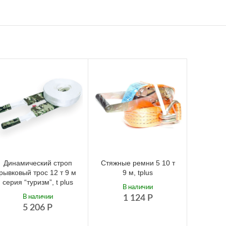
Динамический строп
Стяжные ремни 5 10 т
Динам
рывковый трос 12 т 9 м
9 м, tplus
рывковы
серия “туризм”, t plus
серия “
В наличии
В наличии
1 124
Р
5 206
Р