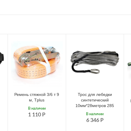
я
Ремень стяжной 3/6 т 9
Трос для лебедки
м, Tplus
синтетический
10мм*28метров 285
В наличии
1 110
Р
В наличии
6 346
Р