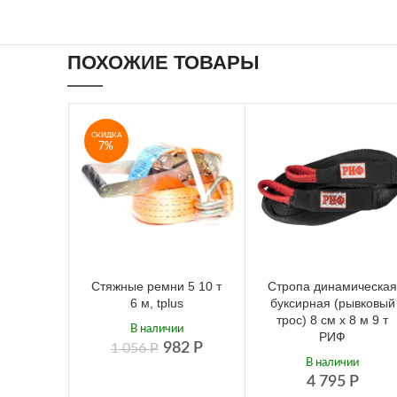
ПОХОЖИЕ ТОВАРЫ
СКИДКА
7%
Стяжные ремни 5 10 т
Стропа динамическа
6 м, tplus
буксирная (рывковый
трос) 8 см х 8 м 9 т
В наличии
РИФ
982
Р
1 056
Р
В наличии
4 795
Р