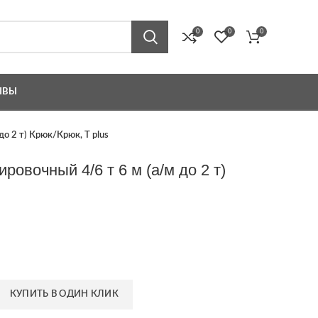
0
0
0
ЫВЫ
до 2 т) Крюк/Крюк, T plus
ровочный 4/6 т 6 м (а/м до 2 т)
КУПИТЬ В ОДИН КЛИК