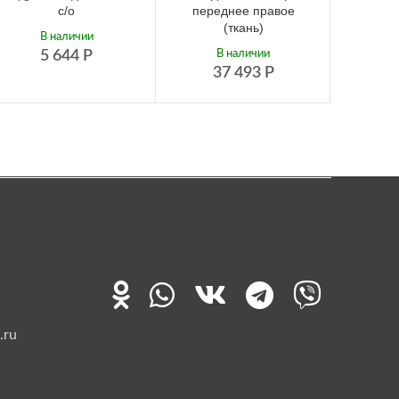
с/о
переднее правое
пасажи
(ткань)
В наличии
5 644
Р
В наличии
1
37 493
Р
.ru