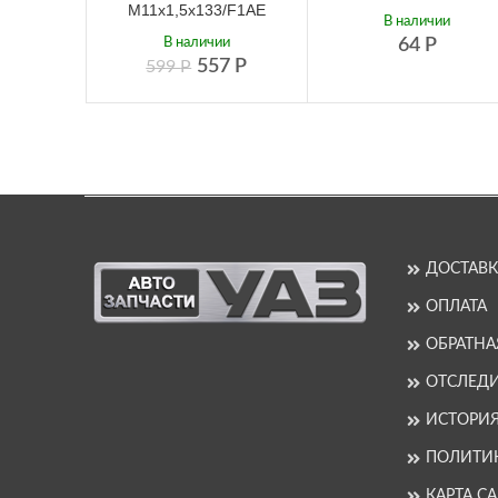
М11х1,5х133/F1AE
В наличии
В наличии
64
Р
557
Р
599
Р
ДОСТАВК
ОПЛАТА
ОБРАТНА
ОТСЛЕДИ
ИСТОРИ
ПОЛИТИ
КАРТА С