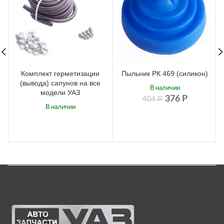
Комплект герметизации
Пыльник РК 469 (силикон)
(вывода) сапунов на все
В наличии
модели УАЗ
376
Р
404
Р
В наличии