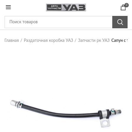
0
Главная
Раздаточная коробка УАЗ
Запчасти рк УАЗ
Сапун с т