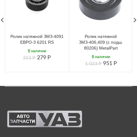
Ролик натяжной ЗМЗ-4091
Ролик натяжной
ЕВРО-3 6201 RS
ЗМЗ-406,409 (с подш.
80206) MetalPart
В наличии
279
Р
В наличии
313
Р
951
Р
1 023
Р