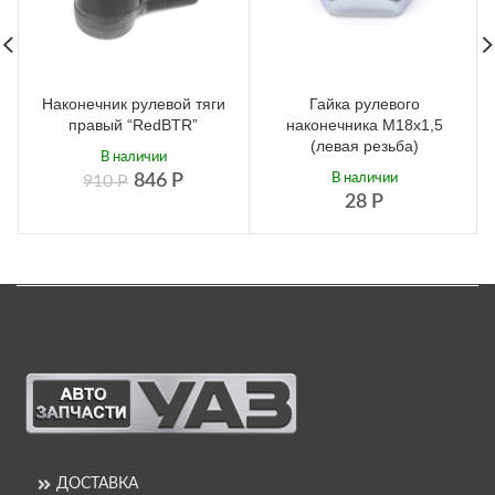
Наконечник рулевой тяги
Гайка рулевого
правый “RedBTR”
наконечника М18х1,5
(левая резьба)
В наличии
846
Р
В наличии
910
Р
28
Р
ДОСТАВКА