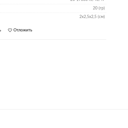
20 (гр)
2х2,5х2,5 (см)
ь
Отложить