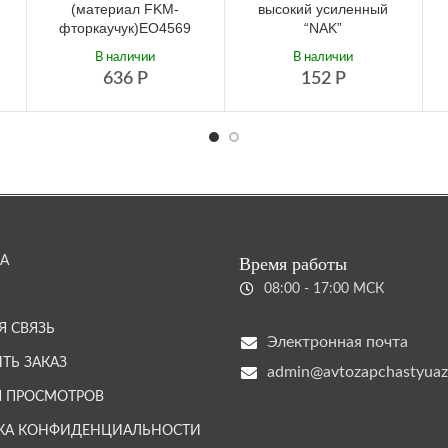
(материал FKM-
высокий усиленный
фторкаучук)ЕО4569
“NAK”
В наличии
В наличии
636
Р
152
Р
А
Время работы
08:00 - 17:00 МСК
Я СВЯЗЬ
Электронная почта
ТЬ ЗАКАЗ
admin@avtozapchastyuaz
Я ПРОСМОТРОВ
КА КОНФИДЕНЦИАЛЬНОСТИ