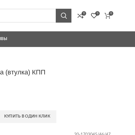
0
0
0
ЫВЫ
а (втулка) КПП
КУПИТЬ В ОДИН КЛИК
20-1703045/46/47