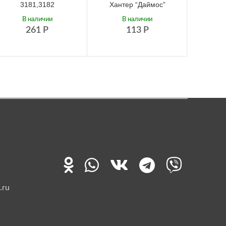
3181,3182
Хантер “Даймос”
В
В наличии
В наличии
261
Р
113
Р
.ru