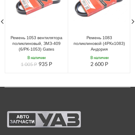
Ремень 1053 вентилятора
Ремень 1083
поликлиновый, ЗМЗ-409
поликлиновой (4РКх1083)
(6/РК-1053) Gates
Андория
В наличии
В наличии
935
Р
2 600
Р
1 005
Р