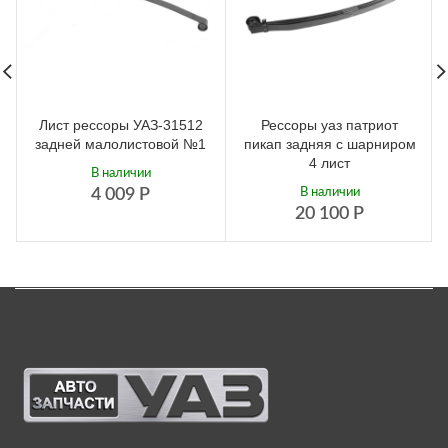
Лист рессоры УАЗ-31512
Рессоры уаз патриот
задней малолистовой №1
пикап задняя с шарниром
4 лист
В наличии
4 009
Р
В наличии
20 100
Р