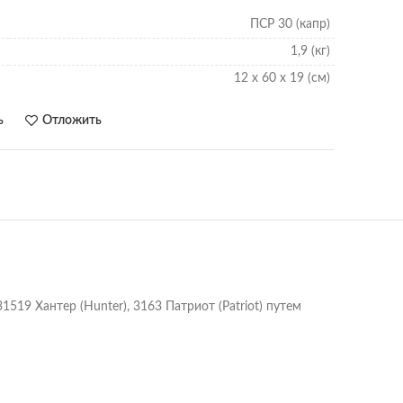
ПСР 30 (капр)
1,9 (кг)
12 x 60 x 19 (см)
ь
Отложить
519 Хантер (Hunter), 3163 Патриот (Patriot) путем