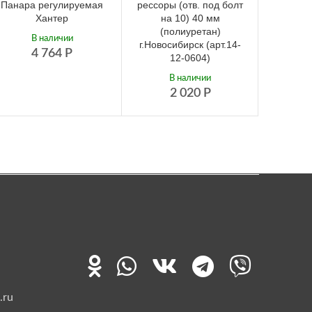
Панара регулируемая
рессоры (отв. под болт
ресс
Хантер
на 10) 40 мм
подъ
(полиуретан)
(
В наличии
г.Новосибирск (арт.14-
4 764
Р
12-0604)
В наличии
2 020
Р
.ru