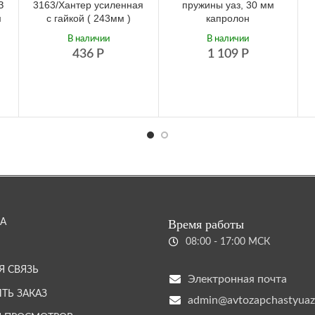
З
3163/Хантер усиленная
пружины уаз, 30 мм
м
c гайкой ( 243мм )
капролон
В наличии
В наличии
436
Р
1 109
Р
А
Время работы
08:00 - 17:00 МСК
Я СВЯЗЬ
Электронная почта
ТЬ ЗАКАЗ
admin@avtozapchastyuaz