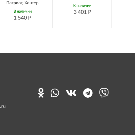
Патриот, Хантер
конт
В наличии
В наличии
3 401
Р
Не
1 540
Р
.ru