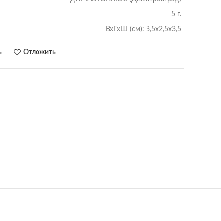
5 г.
ВхГхШ (см): 3,5х2,5х3,5
ь
Отложить