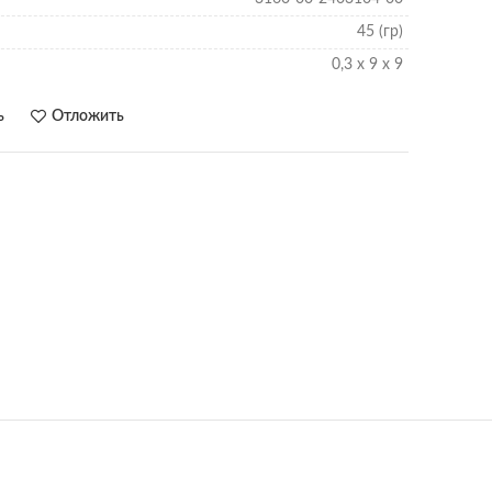
45 (гр)
0,3 х 9 х 9
ь
Отложить