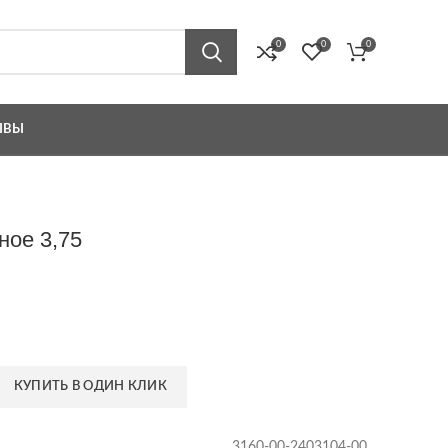
0
0
0
ЫВЫ
ное 3,75
КУПИТЬ В ОДИН КЛИК
3160-00-2403104-00