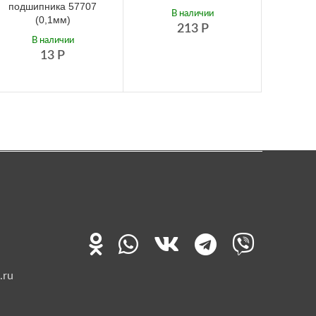
подшипника 57707
подш
В наличии
(0,1мм)
213
Р
В наличии
13
Р
.ru