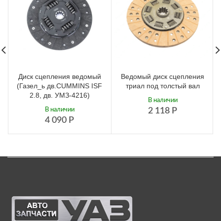
Диск сцепления ведомый
Ведомый диск сцепления
(Газел_ь дв.CUMMINS ISF
триал под толстый вал
2.8, дв. УМЗ-4216)
В наличии
В наличии
2 118
Р
4 090
Р