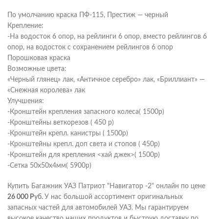
По умолчанию краска ПФ-115, Престиж — черный
Крепление:
-На водосток 6 опор, на рейлинги 6 опор, вместо рейлингов 6
опор, на водосток с сохранением рейлингов 6 опор
Порошковая краска
Возможные цвета:
«Черный глянец» лак, «Античное серебро» лак, «Бриллиант» —
«Снежная королева» лак
Улучшения:
-Кронштейн крепления запасного колеса( 1500р)
-Кронштейны веткорезов ( 450 р)
-Кронштейн крепл. канистры ( 1500р)
-Кронштейны крепл. доп света и стопов ( 450р)
-Кронштейн для крепления <хай джек>( 1500р)
-Сетка 50х50х4мм( 5900р)
Купить Багажник УАЗ Патриот "Навигатор -2" онлайн по цене
26 000
Р
уб.
У нас большой ассортимент оригинальных
запасных частей для автомобилей УАЗ. Мы гарантируем
высокое качество наших продуктов и быструю доставку по