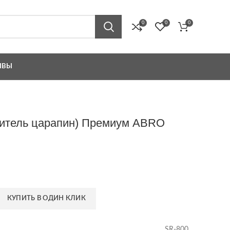
0
0
0
ЫВЫ
литель царапин) Премиум ABRO
КУПИТЬ В ОДИН КЛИК
SR-800