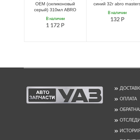
ОЕМ (силиконовый
синий 32г abro master
серый) 310мл ABRO
В наличии
В наличии
132
Р
1 172
Р
ДОСТАВК
ОПЛАТА
ОБРАТНА
ОТСЛЕДИ
ИСТОРИ