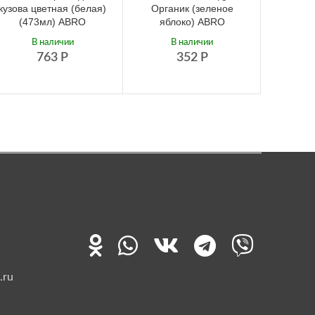
кузова цветная (белая)
Органик (зеленое
освеж
(473мл) ABRO
яблоко) ABRO
(че
M
В наличии
В наличии
763
Р
352
Р
Не
.ru