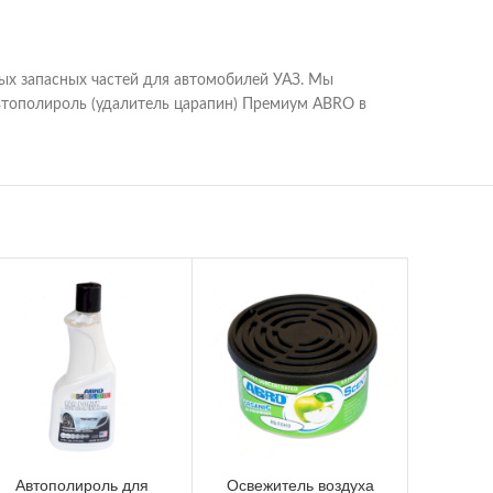
ых запасных частей для автомобилей УАЗ. Мы
втополироль (удалитель царапин) Премиум ABRO в
Автополироль для
Освежитель воздуха
Дер