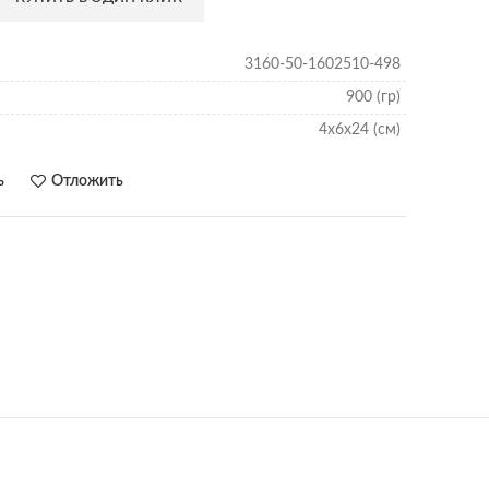
3160-50-1602510-498
900 (гр)
4х6х24 (см)
ь
Отложить