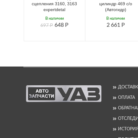
сцепления 3160, 3163
цилиндр 469 с/о
expertdetal
(Автогидр)
В наличии
В наличии
648
Р
2 661
Р
697
Р
ДОСТАВК
ОПЛАТА
ОБРАТНА
ОТСЛЕДИ
ИСТОРИ