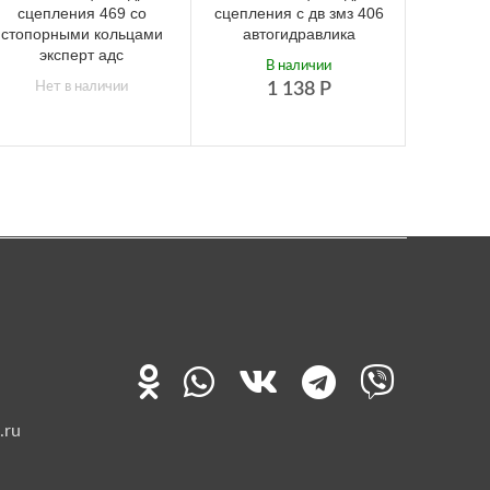
сцепления 469 со
сцепления с дв змз 406
сцепл
стопорными кольцами
автогидравлика
Газе
эксперт адс
В наличии
Нет в наличии
1 138
Р
.ru