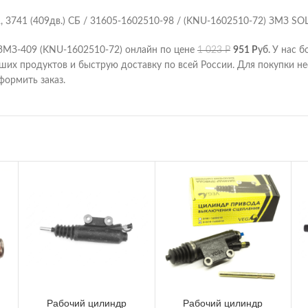
 3741 (409дв.) СБ / 31605-1602510-98 / (KNU-1602510-72) ЗМЗ SO
 ЗМЗ-409 (KNU-1602510-72) онлайн по цене
1 023
Р
951
Р
уб.
У нас б
ших продуктов и быструю доставку по всей России. Для покупки 
формить заказ.
Рабочий цилиндр
Рабочий цилиндр