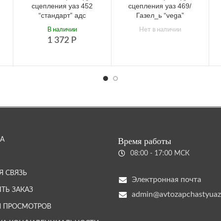
сцепления уаз 452
сцепления уаз 469/
“стандарт” адс
Газел_ь “vega”
В наличии
Нет в наличии
1 372
Р
А
Время работы
08:00 - 17:00 МСК
Я СВЯЗЬ
Электронная почта
ТЬ ЗАКАЗ
admin@avtozapchastyuaz
Я ПРОСМОТРОВ