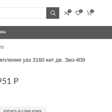
0
0
0
ЫВЫ
-72
пления уаз 3160 кит дв. Змз-409
951
Р
КУПИТЬ В ОДИН КЛИК