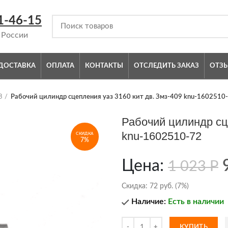
1-46-15
 России
ДОСТАВКА
ОПЛАТА
КОНТАКТЫ
ОТСЛЕДИТЬ ЗАКАЗ
ОТЗ
З
Рабочий цилиндр сцепления уаз 3160 кит дв. Змз-409 knu-1602510
Рабочий цилиндр сце
knu-1602510-72
СКИДКА
7%
Цена:
1 023
Р
Скидка:
72 руб. (7%)
Наличие:
Есть в наличии
КУПИТЬ